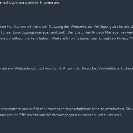
enschutzhinweis
und im
Impressum
.
Presse & Media Center
Datenschutz
Audi erleben
de Funktionen während der Nutzung der Webseite zur Verfügung zu stellen. Zu
 (unser Einwilligungsmanagementtool). Der Ensighten Privacy Manager verwen
Newsletter
ihre Einwilligung erteilt haben. Weitere Informationen zum Ensighten Privacy 
unsere Webseite genutzt wird (z. B. Anzahl der Besuche, Verweildauer). Dies
 relevantere und auf deren Interessen zugeschnittene Inhalte anzubieten. Sie
 und um die Effektivität von Werbekampagnen zu messen und zu steuern.
nschutzinformation
Cookie-Einstellungen
Cookie-Richtlinie