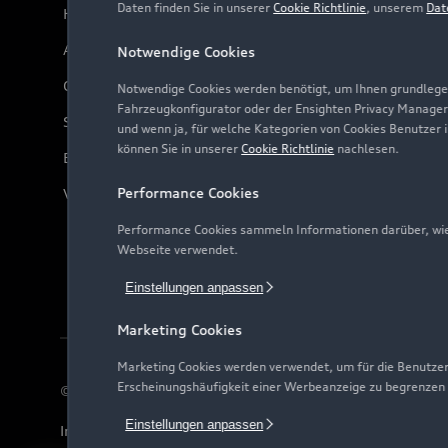
Daten finden Sie in unserer
Cookie Richtlinie
, unserem
Dat
Häufige Fragen (FAQ)
Audi Online Beratung
Notwendige Cookies
Online-Terminvereinbarung
Notwendige Cookies werden benötigt, um Ihnen grundlegen
Fahrzeugkonfigurator oder der Ensighten Privacy Manager
Servicekontakt
und wenn ja, für welche Kategorien von Cookies Benutzer 
können Sie in unserer
Cookie Richtlinie
nachlesen.
Bordbuch & Bedienungsanleitungen
Performance Cookies
Verträge kündigen
Performance Cookies sammeln Informationen darüber, wie 
Webseite verwendet.
Einstellungen anpassen
Marketing Cookies
Marketing Cookies werden verwendet, um für die Benutzer
Erscheinungshäufigkeit einer Werbeanzeige zu begrenzen
© 2026 AUDI AG. Alle Rechte vorbehalten
Einstellungen anpassen
Impressum
Rechtliches
Hinweisgebersystem
Date