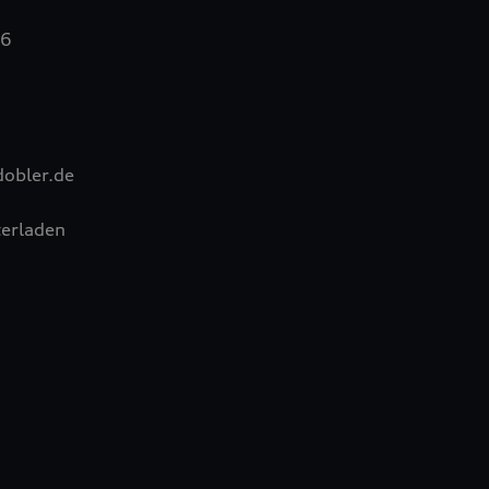
36
obler.de
erladen