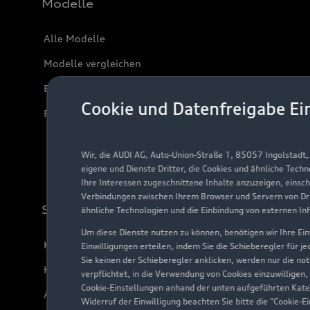
Modelle
Alle Modelle
Modelle vergleichen
Elektromodelle
Cookie und Datenfreigabe Ei
Plug-in-Hybride
Wir, die AUDI AG, Auto-Union-Straße 1, 85057 Ingolstadt
eigene und Dienste Dritter, die Cookies und ähnliche Tech
Ihre Interessen zugeschnittene Inhalte anzuzeigen, einsc
Verbindungen zwischen Ihrem Browser und Servern von Dri
Support
ähnliche Technologien und die Einbindung von externen In
Um diese Dienste nutzen zu können, benötigen wir Ihre Einw
Kundenservice
Einwilligungen erteilen, indem Sie die Schieberegler für j
Sie keinen der Schieberegler anklicken, werden nur die no
Händlersuche
verpflichtet, in die Verwendung von Cookies einzuwilligen,
Cookie-Einstellungen anhand der unten aufgeführten Kateg
Audi Code
Widerruf der Einwilligung beachten Sie bitte die "Cookie