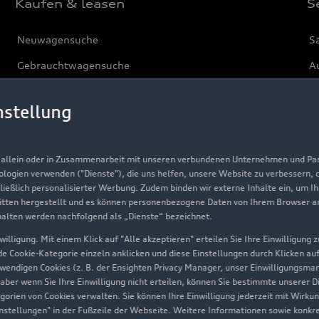
Kaufen & leasen
S
Neuwagensuche
S
Gebrauchtwagensuche
Au
Gebrauchtwagen
G
nstellung
Finanzierung
Au
Aktionen & Angebote
m
, allein oder in Zusammenarbeit mit unseren verbundenen Unternehmen und Part
Geschäftskunden
nologien verwenden ("Dienste"), die uns helfen, unsere Website zu verbessern,
hließlich personalisierter Werbung. Zudem binden wir externe Inhalte ein, um I
tten hergestellt und es können personenbezogene Daten von Ihrem Browser an 
Über Audi
halten werden nachfolgend als „Dienste“ bezeichnet.
illigung. Mit einem Klick auf "Alle akzeptieren" erteilen Sie Ihre Einwilligung
Unternehmen
ede Cookie-Kategorie einzeln anklicken und diese Einstellungen durch Klicken au
twendigen Cookies (z. B. der Ensighten Privacy Manager, unser Einwilligungsma
Karriere
 aber wenn Sie Ihre Einwilligung nicht erteilen, können Sie bestimmte unserer 
orien von Cookies verwalten. Sie können Ihre Einwilligung jederzeit mit Wirku
Investor Relations
-Einstellungen" in der Fußzeile der Webseite. Weitere Informationen sowie ko